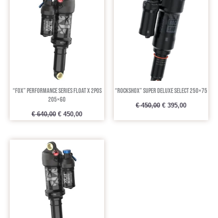
was:
is:
was:
is:
€ 640,00.
€ 450,00.
€ 450,00.
€ 395,00.
“Fox” Performance Series FLOAT X 2pos
“RockShox” Super Deluxe Select 250×75
205×60
€
450,00
€
395,00
€
640,00
€
450,00
Oorspronkelijke
Huidige
prijs
prijs
was:
is:
€ 640,00.
€ 475,00.