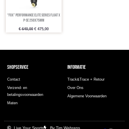
“Fox” Performance Elite Series FLOAT X
P-Se 250x75mm
€
640,00
€
475,00
SHOPSERVICE
INFORMATIE
Contact
Track&Trace + Retour
Verzend- en
Over Ons
betalingsvoorwaarden
Algemene Voorwaarden
Maten
Live Your Sports
By Tim Wehrens