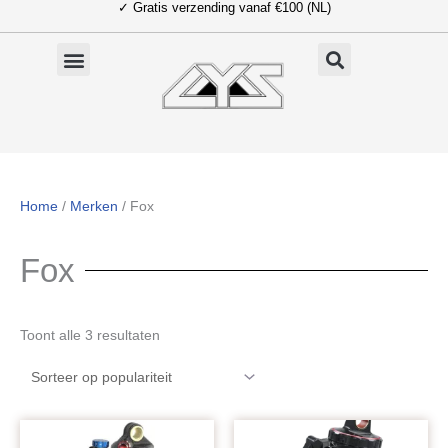
✓ Gratis verzending vanaf €100 (NL)
Ga
naar
de
inhoud
Home
/
Merken
/ Fox
Fox
Gesorteerd
Toont alle 3 resultaten
op
populariteit
Oorspronkelijke
Huidige
Oorspronkelijke
Huidige
prijs
prijs
prijs
prijs