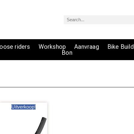
Zoeken
oose riders
Workshop
Aanvraag
Bike Buil
Bon
ke
e
Oorspronkelijke
Huidige
Uitverkoop!
prijs
prijs
was:
is:
.
€ 59,99.
€ 42,00.