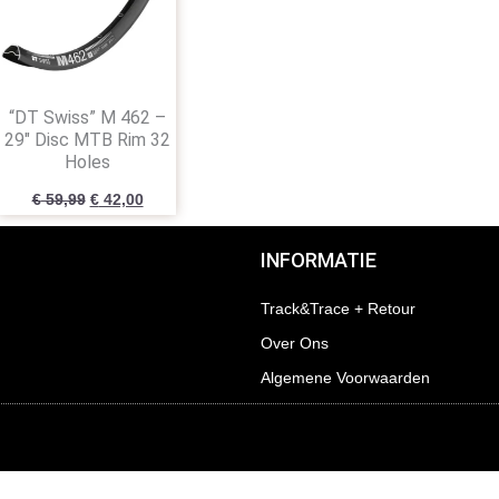
“DT Swiss” M 462 –
29″ Disc MTB Rim 32
Holes
€
59,99
€
42,00
INFORMATIE
Track&Trace + Retour
Over Ons
Algemene Voorwaarden