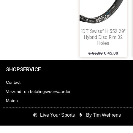
“DT Swiss” H 552 29″
Hybrid Disc Rim 32
Holes
€
65,99
€
45,00
SHOPSERVICE
Contact
Verzend- en betalingsvoorwaarden
Maten
Live Your Sports
By Tim Wehrens