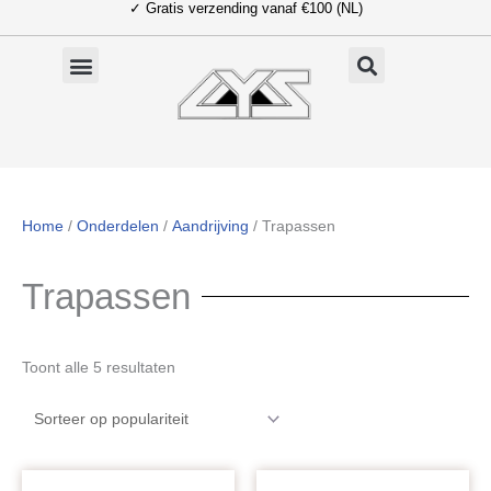
✓ Gratis verzending vanaf €100 (NL)
Ga
naar
de
inhoud
Home
/
Onderdelen
/
Aandrijving
/ Trapassen
Trapassen
Gesorteerd
Toont alle 5 resultaten
op
populariteit