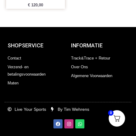
€
120,00
SHOPSERVICE
INFORMATIE
Contact
Track&Trace + Retour
Verzend- en
Over Ons
betalingsvoorwaarden
Algemene Voorwaarden
Maten
Live Your Sports
By Tim Wehrens
0
F
I
W
a
n
h
c
s
a
e
t
t