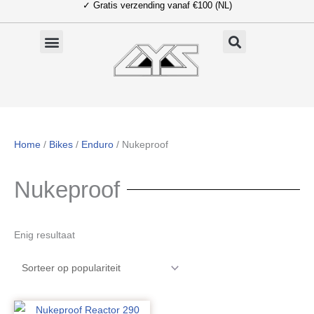
✓ Gratis verzending vanaf €100 (NL)
Ga
naar
de
inhoud
Home
/
Bikes
/
Enduro
/ Nukeproof
Nukeproof
Enig resultaat