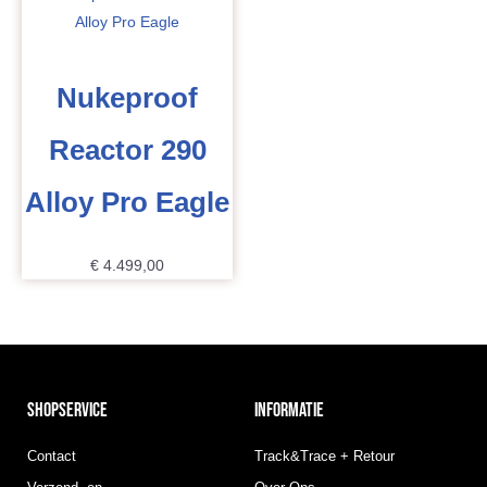
Nukeproof
Reactor 290
Alloy Pro Eagle
€
4.499,00
SHOPSERVICE
INFORMATIE
Contact
Track&Trace + Retour