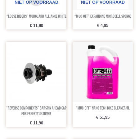
NIET OP VOORRAAD
NIET OP VOORRAAD
“Loose Riders” Mudguard Alliance White
“Muc-Off” Expanding Microcell Sponge
€
11,90
€
4,95
“REVERSE COMPONENTS” Barspin ahead cap
“Muc-Off” Nano Tech Bike Cleaner 5L
for freestyle silver
€
51,95
€
11,90