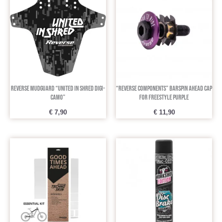
Reverse Mudguard “United In Shred Digi-
“REVERSE COMPONENTS” Barspin ahead cap
Camo”
for freestyle purple
€
7,90
€
11,90