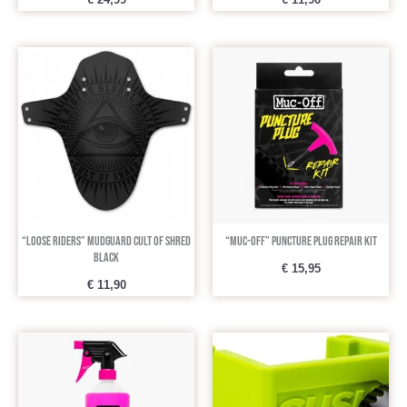
€
24,99
€
11,90
“Loose Riders” Mudguard Cult Of Shred
“Muc-Off” Puncture Plug Repair Kit
Black
€
15,95
€
11,90