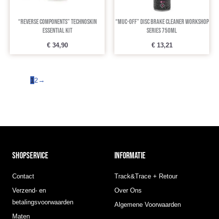
“Reverse Components” Technoskin
“Muc-Off” Disc Brake Cleaner Workshop
Essential Kit
Series 750ml
€
34,90
€
13,21
1
2
→
SHOPSERVICE
INFORMATIE
Contact
Track&Trace + Retour
Verzend- en
Over Ons
betalingsvoorwaarden
Algemene Voorwaarden
Maten