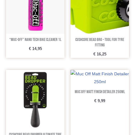
“Muc-Off” Nano Tech Bike Cleaner 1L
CushCore Bead Bro – Tool for Tyre
fitting
€
14,95
€
16,25
Muc Off Matt Finish Detailer 250ml
€
9,99
CushCore Bead Dropper Ultimate Tire