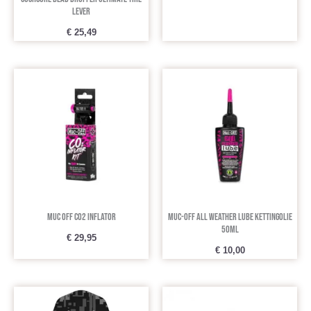
Lever
€
25,49
Muc Off CO2 Inflator
Muc-Off All Weather Lube kettingolie
50ml
€
29,95
€
10,00