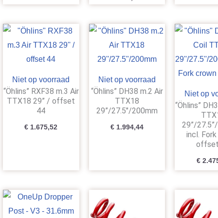
Niet op voorraad
Niet op voorraad
“Öhlins” RXF38 m.3 Air
“Öhlins” DH38 m.2 Air
Niet op v
TTX18 29” / offset
TTX18
“Öhlins” DH3
44
29”/27.5″/200mm
TTX
29”/27.5
€
1.675,52
€
1.994,44
incl. For
offse
€
2.47