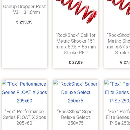
OneUp Dropper Post
– V3 – 31.6mm
€
299,99
“RockShox” Coil for
“RockShox”
Metric Shocks 151
Metric Sh
mm x 57.5 – 65 mm
mm x 67.5
Stroke RED
Stroke
€
27,09
€
27,
jke
ige
Oorspronkelijke
Huidige
Oorspronkelijke
Huidige
O
prijs
prijs
prijs
prijs
p
was:
is:
was:
is:
w
,00.
€ 640,00.
€ 450,00.
€ 450,00.
€ 395,00.
€
“Fox” Performance
“RockShox” Super
“Fox” Per
Series FLOAT X 2pos
Deluxe Select
Elite Serie
205×60
250×75
P-Se 25