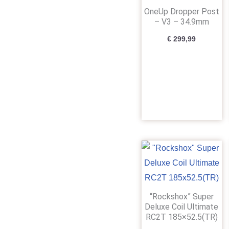
OneUp Dropper Post
– V3 – 34.9mm
€
299,99
Oorspronkeli
Huid
prijs
prijs
was:
is:
€ 489,00.
€ 389
“Rockshox” Super
Deluxe Coil Ultimate
RC2T 185×52.5(TR)