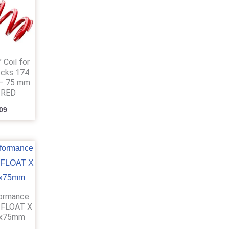
 Coil for
ocks 174
 – 75 mm
 RED
09
orspronkelijke
Huidige
rijs
prijs
as:
is:
 640,00.
€ 475,00.
formance
s FLOAT X
0x75mm