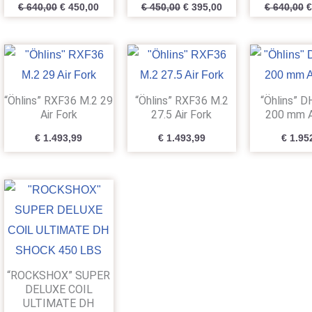
€
640,00
€
450,00
€
450,00
€
395,00
€
640,00
€
“Öhlins” RXF36 M.2 29
“Öhlins” RXF36 M.2
“Öhlins” 
Air Fork
27.5 Air Fork
200 mm A
€
1.493,99
€
1.493,99
€
1.95
“ROCKSHOX” SUPER
DELUXE COIL
ULTIMATE DH