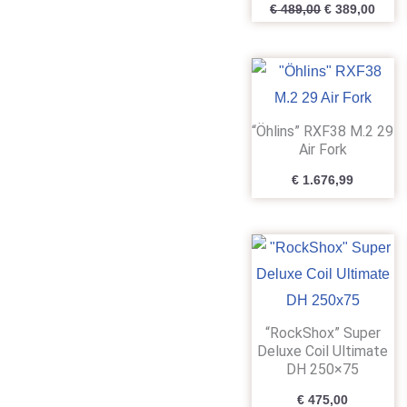
€
489,00
€
389,00
“Öhlins” RXF38 M.2 29
Air Fork
€
1.676,99
“RockShox” Super
Deluxe Coil Ultimate
DH 250×75
€
475,00