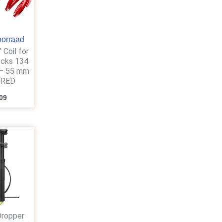
oorraad
 Coil for
ocks 134
 – 55 mm
 RED
09
Dropper