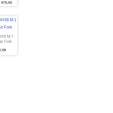
475,00
DH38 M.1
ir Fork
2,99