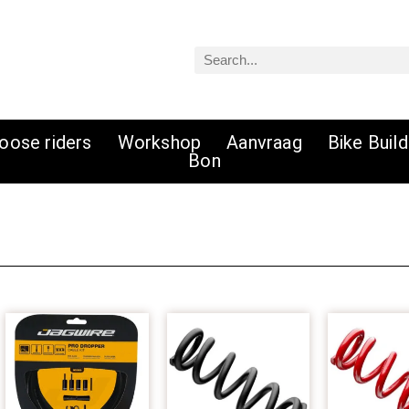
Zoeken
oose riders
Workshop
Aanvraag
Bike Buil
Bon
Oorspronkelijke
Huidige
prijs
prijs
was:
is:
€ 22,99.
€ 20,22.