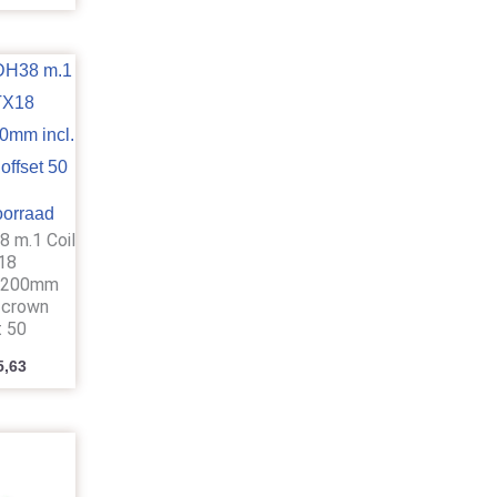
oorraad
8 m.1 Coil
18
”/200mm
k crown
t 50
5,63