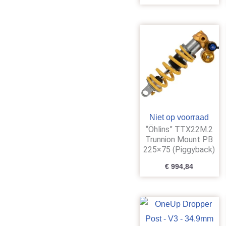
Niet op voorraad
“Öhlins” TTX22M.2
Trunnion Mount PB
225×75 (Piggyback)
€
994,84