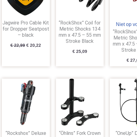
Jagwire Pro Cable Kit
“RockShox” Coil for
Niet op v
for Dropper Seatpost
Metric Shocks 134
“RockShox”
– black
mm x 47.5 – 55 mm
Metric Sh
Stroke Black
mm x 47.5
€
22,99
€
20,22
Stroke
€
25,09
€
27,
“Rockshox” Deluxe
“Öhlins” Fork Crown
“OneUp” 