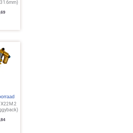
(31.6mm)
,69
oorraad
TTX22M.2
ggyback)
,84