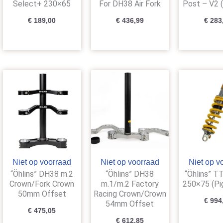
Select+ 230×65
For DH38 Air Fork
Post – V2 
€
189,00
€
436,99
€
283
Niet op voorraad
Niet op voorraad
Niet op v
“Öhlins” DH38 m.2
“Öhlins” DH38
“Öhlins” 
Crown/Fork Crown
m.1/m.2 Factory
250×75 (Pi
50mm Offset
Racing Crown/Crown
€
994
54mm Offset
€
475,05
€
612,85