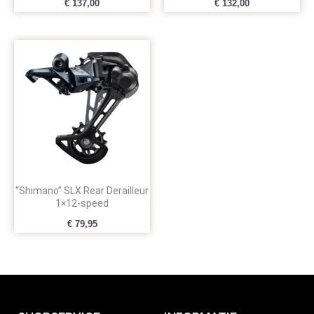
€
137,00
€
132,00
“Shimano” SLX Rear Derailleur
1×12-speed
€
79,95