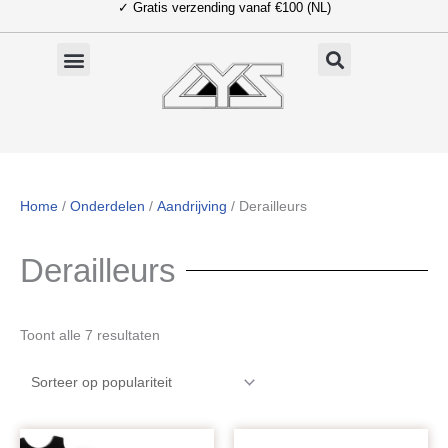
✓ Gratis verzending vanaf €100 (NL)
Ga
naar
de
inhoud
Home
/
Onderdelen
/
Aandrijving
/ Derailleurs
Derailleurs
Gesorteerd
Toont alle 7 resultaten
op
populariteit