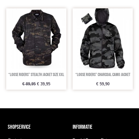
Oorspronkelijke
Huidige
prijs
prijs
was:
is:
€ 89,95.
€ 39,95.
“Loose Riders” Stealth Jacket Size XXL
“Loose Riders” Charcoal Camo Jacket
€
89,95
€
39,95
€
59,90
SHOPSERVICE
INFORMATIE