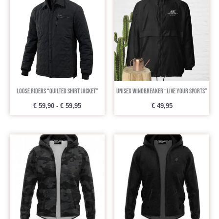
tot
€ 59,95
Loose Riders “Quilted Shirt Jacket”
Unisex windbreaker “Live your Sports”
€
59,90
-
€
59,95
€
49,95
Oorspronkelijke
Huidige
Oorspronkelijke
Huidige
prijs
prijs
prijs
prijs
was:
is:
was:
is:
€ 89,90.
€ 69,90.
€ 89,90.
€ 69,90.