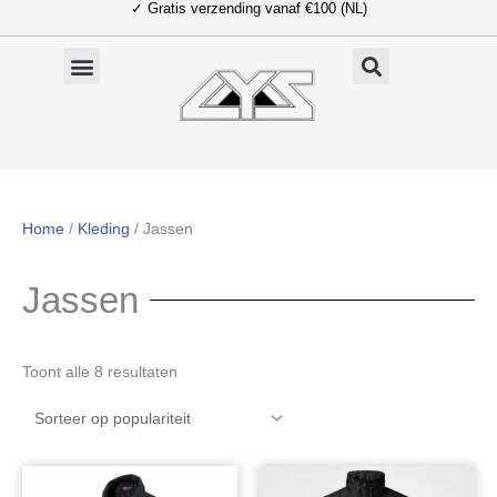
✓ Gratis verzending vanaf €100 (NL)
Ga
naar
de
inhoud
Home
/
Kleding
/ Jassen
Jassen
Gesorteerd
Toont alle 8 resultaten
op
populariteit
Prijsklasse:
€ 59,90