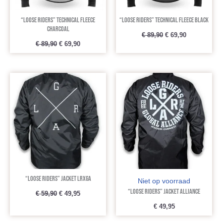
“Loose Riders” Technical Fleece
“Loose Riders” Technical Fleece Black
Charcoal
€
89,90
€
69,90
€
89,90
€
69,90
Oorspronkelijke
Huidige
prijs
prijs
was:
is:
€ 59,90.
€ 49,95.
“Loose Riders” Jacket LRXGA
Niet op voorraad
“Loose Riders” Jacket Alliance
€
59,90
€
49,95
€
49,95