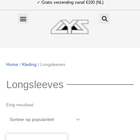
✓ Gratis verzending vanaf €100 (NL)
Ga
naar
de
inhoud
Home
/
Kleding
/ Longsleeves
Longsleeves
Enig resultaat
Oorspronkelijke
Huidige