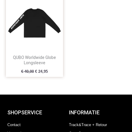
prijs
prijs
was:
is:
€ 40,00.
€ 24,95.
QUBO Worldwide Globe
Longsleeve
€
40,00
€
24,95
SHOPSERVICE
INFORMATIE
Contact
Track&Trace + Retour