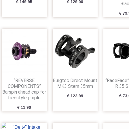
€
149,95
€
129,00
Bla
€
79,
“REVERSE
Burgtec Direct Mount
“RaceFace”
COMPONENTS”
MK3 Stem 35mm
R 35 
Barspin ahead cap for
€
123,99
€
73,
freestyle purple
€
11,90