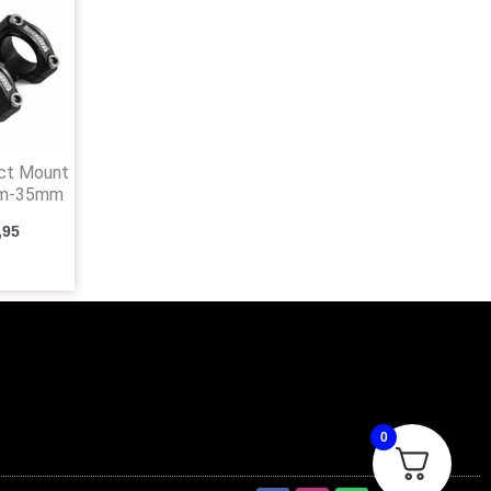
ect Mount
m-35mm
,95
0