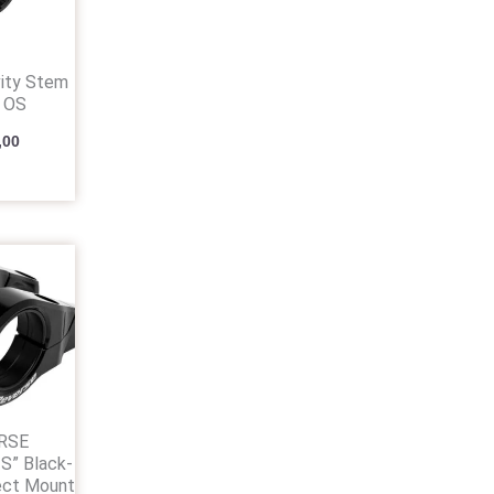
vity Stem
 OS
,00
RSE
” Black-
ect Mount