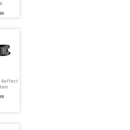
ck
90
 Aeffect
Stem
95