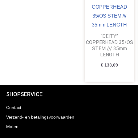
“DEITY”
COPPERHEAD 35/OS
STEM /// 35mm
LENGTH
€
133,09
SHOPSERVICE
Contact
Verzend- en betalingsvoorwaarden
Maten