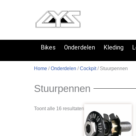
Ga
naar
de
inhoud
Bikes
Onderdelen
Kleding
L
Home
/
Onderdelen
/
Cockpit
/ Stuurpennen
Stuurpennen
Gesorteerd
Toont alle 16 resultaten
op
populariteit