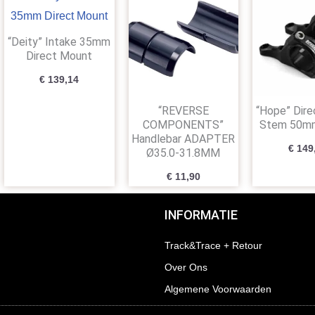
“Deity” Intake 35mm
Direct Mount
€
139,14
“REVERSE
“Hope” Dir
COMPONENTS”
Stem 50m
Handlebar ADAPTER
€
149
Ø35.0-31.8MM
€
11,90
INFORMATIE
Track&Trace + Retour
Over Ons
Algemene Voorwaarden