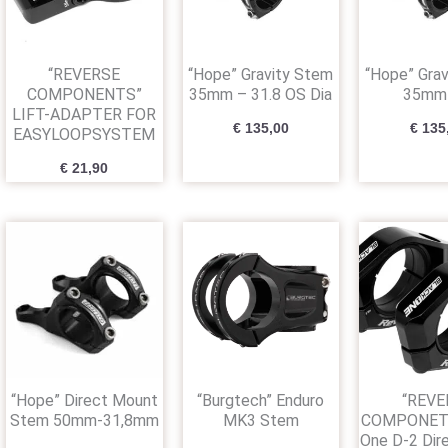
“REVERSE
“Hope” Gravity Stem
“Hope” Gra
COMPONENTS”
35mm – 31.8 OS Dia
35mm
LIFT-ADAPTER FOR
€
135,00
€
135
EASYLOOPSYSTEM
€
21,90
“Hope” Direct Mount
“Burgtech” Enduro
“REVE
Stem 50mm-31,8mm
MK3 Stem
COMPONETS
One D-2 Dir