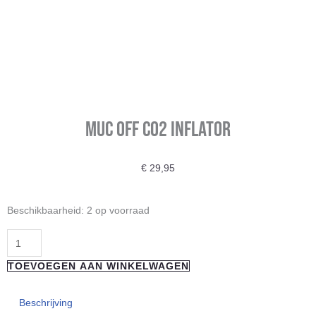
Muc Off CO2 Inflator
€
29,95
Muc
Beschikbaarheid:
2 op voorraad
Off
CO2
Inflator
TOEVOEGEN AAN WINKELWAGEN
aantal
Beschrijving