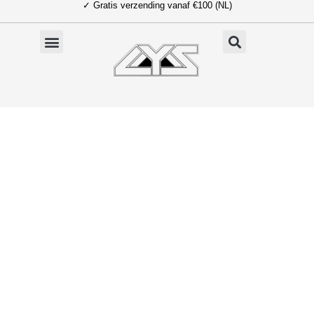
✓ Gratis verzending vanaf €100 (NL)
Ga
naar
de
inhoud