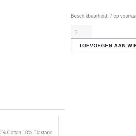
Loose
Beschikbaarheid:
7 op voorra
Riders
sokken
"Horns"
TOEVOEGEN AAN W
aantal
t.70% Cotton 18% Elastane