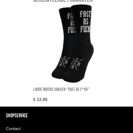
Loose Riders sokken “Fast As F*ck”
€
12,95
SHOPSERVICE
Contact