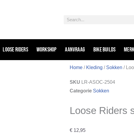
Zoeken
Loose riders
Workshop
Aanvraag
Bike Builds
Mer
Home
/
Kleding
/
Sokken
/ Loo
SKU
LR-ASOC-2504
Categorie
Sokken
Loose Riders 
€
12,95