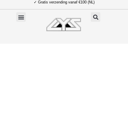
✓ Gratis verzending vanaf €100 (NL)
Ga
naar
de
inhoud