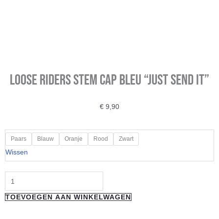
Loose Riders Stem Cap Bleu “Just Send It”
€
9,90
Loose
Paars
Blauw
Oranje
Rood
Zwart
Riders
Wissen
Stem
Cap
Bleu
TOEVOEGEN AAN WINKELWAGEN
"Just
Send