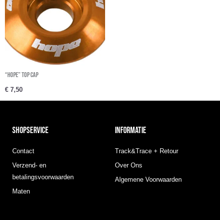
“Hope” Top cap
€
7,50
SHOPSERVICE
INFORMATIE
Contact
Track&Trace + Retour
Verzend- en
Over Ons
betalingsvoorwaarden
Algemene Voorwaarden
Maten