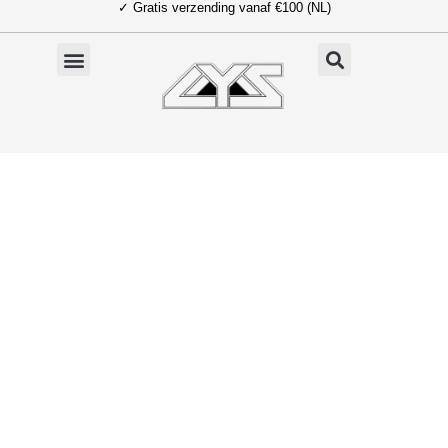
✓ Gratis verzending vanaf €100 (NL)
Ga
naar
de
inhoud