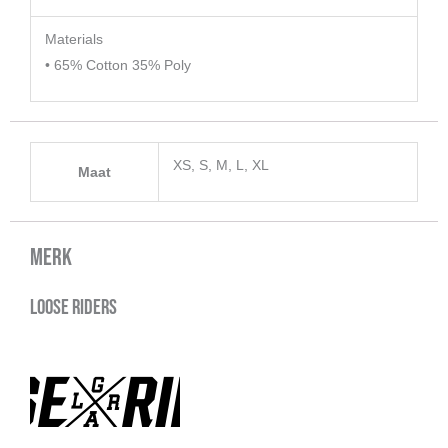
Materials
• 65% Cotton 35% Poly
XS, S, M, L, XL
Maat
Merk
Loose Riders