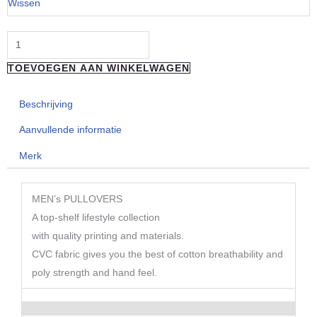
Wissen
RIDERS
X
Live
TOEVOEGEN AAN WINKELWAGEN
your
Sports
Beschrijving
Hoodie
aantal
Aanvullende informatie
Merk
MEN’s PULLOVERS
A top-shelf lifestyle collection
with quality printing and materials.
CVC fabric gives you the best of cotton breathability and
poly strength and hand feel.