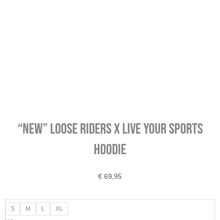
“NEW” LOOSE RIDERS X Live your Sports
Hoodie
€
69,95
"NEW"
S
M
L
XL
LOOSE