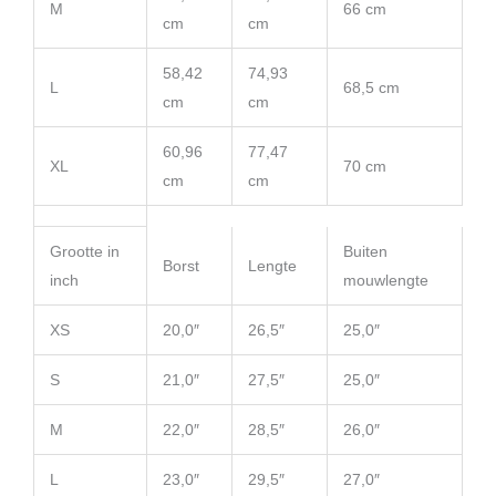
M
66 cm
cm
cm
58,42
74,93
L
68,5 cm
cm
cm
60,96
77,47
XL
70 cm
cm
cm
Grootte in
Buiten
Borst
Lengte
inch
mouwlengte
XS
20,0″
26,5″
25,0″
S
21,0″
27,5″
25,0″
M
22,0″
28,5″
26,0″
L
23,0″
29,5″
27,0″