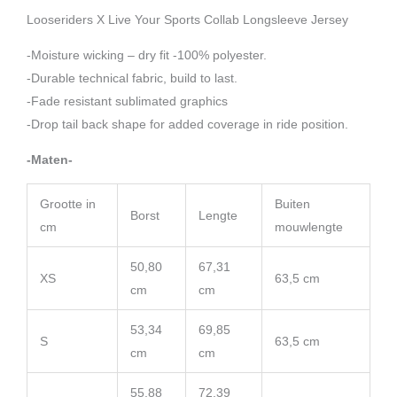
Looseriders X Live Your Sports Collab Longsleeve Jersey
-Moisture wicking – dry fit -100% polyester.
-Durable technical fabric, build to last.
-Fade resistant sublimated graphics
-Drop tail back shape for added coverage in ride position.
-Maten-
Grootte in
Buiten
Borst
Lengte
cm
mouwlengte
50,80
67,31
XS
63,5 cm
cm
cm
53,34
69,85
S
63,5 cm
cm
cm
55,88
72,39