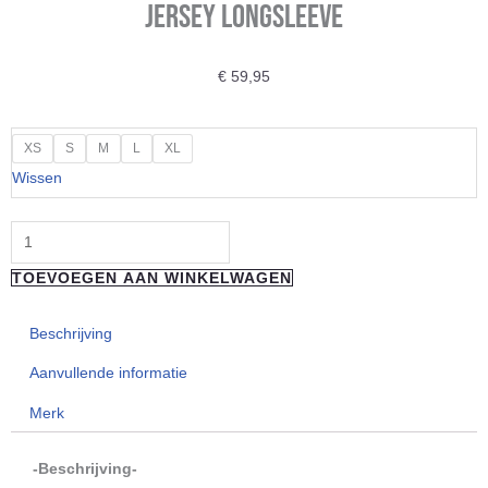
Jersey Longsleeve
€
59,95
"NEW"
XS
S
M
L
XL
LOOSE
Wissen
RIDERS
X
LIVE
TOEVOEGEN AAN WINKELWAGEN
YOUR
SPORTS
Beschrijving
Jersey
Longsleeve
Aanvullende informatie
aantal
Merk
-Beschrijving-