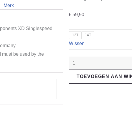
Merk
€
59,90
mponents XD Singlespeed
"Reverse
13T
14T
Components"
Wissen
Germany.
XD
d must be used by the
Singlespeed
Replacement
Cog
TOEVOEGEN AAN W
aantal