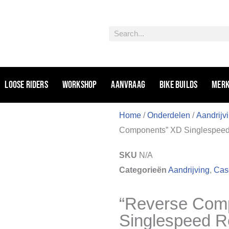
Zoeken
Loose riders
Workshop
Aanvraag
Bike Builds
Mer
Home
/
Onderdelen
/
Aandrijv
Components” XD Singlespee
SKU
N/A
Categorieën
Aandrijving
,
Case
“Reverse Com
Singlespeed 