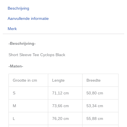
Cyclops
Beschrijving
Black
Limited
Aanvullende informatie
Edition
Merk
aantal
-Beschrijving-
Short Sleeve Tee Cyclops Black
-Maten-
Grootte in cm
Lengte
Breedte
S
71,12 cm
50,80 cm
M
73,66 cm
53,34 cm
L
76,20 cm
55,88 cm