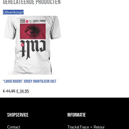
Gerelateerde producten
Oorspronkelijke
Huidige
Uitverkoop!
prijs
prijs
was:
is:
€ 44,95.
€ 34,95.
“Loose Riders” Jersey Shortsleeve cult
€
44,95
€
34,95
SHOPSERVICE
INFORMATIE
Contact
Track&Trace + Retour