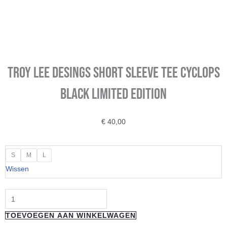
Troy Lee Desings Short Sleeve Tee Cyclops
Black Limited Edition
€
40,00
Troy
S
M
L
Lee
Wissen
Desings
Short
Sleeve
TOEVOEGEN AAN WINKELWAGEN
Tee