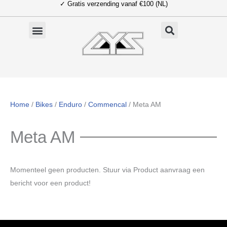
✓ Gratis verzending vanaf €100 (NL)
Ga
naar
de
inhoud
Home
/
Bikes
/
Enduro
/
Commencal
/ Meta AM
Meta AM
Momenteel geen producten. Stuur via Product aanvraag een
bericht voor een product!