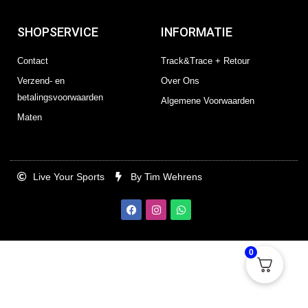
SHOPSERVICE
INFORMATIE
Contact
Track&Trace + Retour
Verzend- en
Over Ons
betalingsvoorwaarden
Algemene Voorwaarden
Maten
Live Your Sports
By Tim Wehrens
F
I
W
a
n
h
c
s
a
e
t
t
b
a
s
0
o
g
a
o
r
p
k
a
p
m