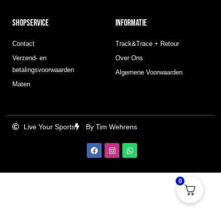
SHOPSERVICE
INFORMATIE
Contact
Track&Trace + Retour
Verzend- en
Over Ons
betalingsvoorwaarden
Algemene Voorwaarden
Maten
Live Your Sports
By Tim Wehrens
F
I
W
a
n
h
c
s
a
e
t
t
b
a
s
0
o
g
a
o
r
p
k
a
p
m