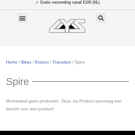
✓ Gratis verzending vanaf €100 (NL)
Ga
naar
de
inhoud
Home
/
Bikes
/
Enduro
/
Transition
/ Spire
Spire
Momenteel geen producten. Stuur via Product aanvraag een
bericht voor een product!