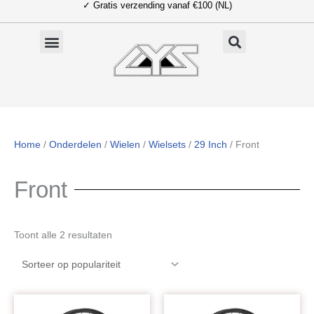
✓ Gratis verzending vanaf €100 (NL)
Ga
naar
de
inhoud
Home
/
Onderdelen
/
Wielen
/
Wielsets
/
29 Inch
/ Front
Front
Gesorteerd
Toont alle 2 resultaten
op
populariteit