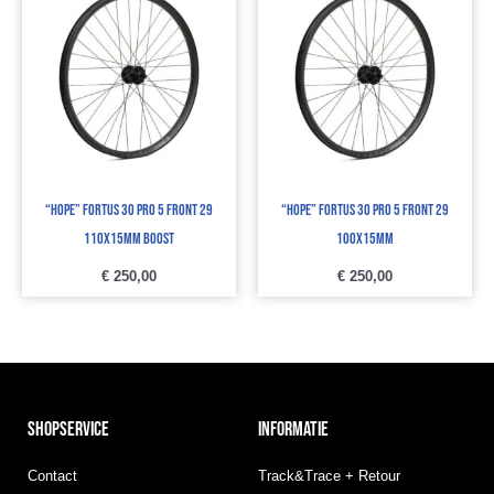
“Hope” Fortus 30 Pro 5 Front 29
“Hope” Fortus 30 Pro 5 Front 29
110x15mm Boost
100x15mm
€
250,00
€
250,00
SHOPSERVICE
INFORMATIE
Contact
Track&Trace + Retour