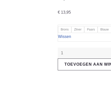
€
13,95
"Hope"
Brons
Zilver
Paars
Blauw
Space
Wissen
Doctor
Headset
Spacer
Set
TOEVOEGEN AAN W
aantal