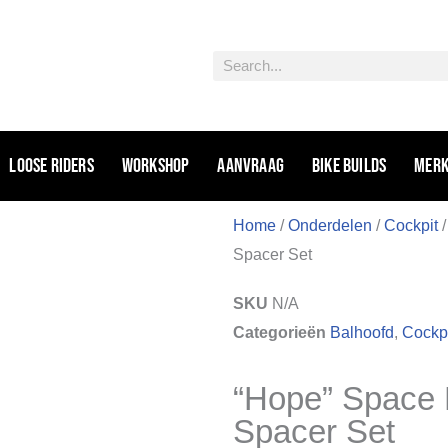
Zoeken
Loose riders
Workshop
Aanvraag
Bike Builds
Mer
Home
/
Onderdelen
/
Cockpit
Spacer Set
SKU
N/A
Categorieën
Balhoofd
,
Cockp
“Hope” Space 
Spacer Set