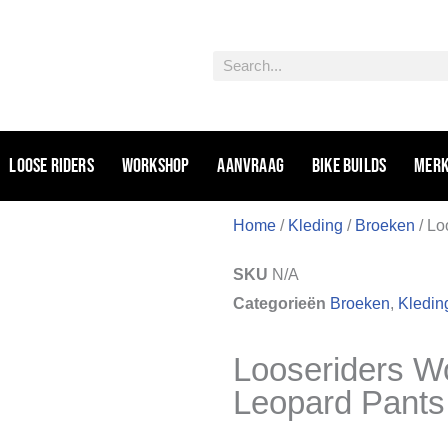
Zoeken
Loose riders
Workshop
Aanvraag
Bike Builds
Mer
Home
/
Kleding
/
Broeken
/ Lo
SKU
N/A
Categorieën
Broeken
,
Kledin
Looseriders W
Leopard Pants