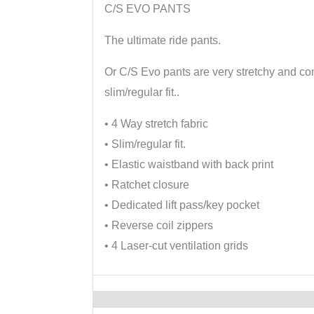
C/S EVO PANTS
The ultimate ride pants.
Or C/S Evo pants are very stretchy and co
slim/regular fit..
• 4 Way stretch fabric
• Slim/regular fit.
• Elastic waistband with back print
• Ratchet closure
• Dedicated lift pass/key pocket
• Reverse coil zippers
• 4 Laser-cut ventilation grids