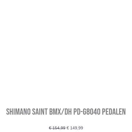
Shimano Saint BMX/DH PD-G8040 pedalen
Oorspronkelijke
Huidige
€
154,99
€
149,99