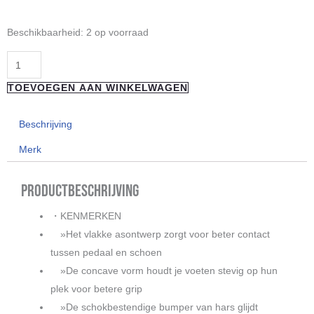
prijs
prijs
was:
is:
Shimano
Beschikbaarheid:
2 op voorraad
€ 154,99.
€ 149,99.
Saint
BMX/DH
PD-
TOEVOEGEN AAN WINKELWAGEN
G8040
pedalen
Beschrijving
aantal
Merk
Productbeschrijving
・KENMERKEN
»Het vlakke asontwerp zorgt voor beter contact
tussen pedaal en schoen​
»De concave vorm houdt je voeten stevig op hun
plek voor betere grip
»De schokbestendige bumper van hars glijdt