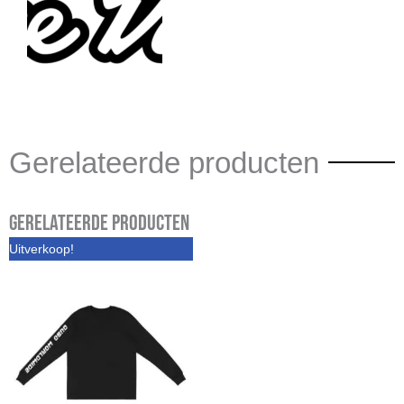
Gerelateerde producten
Gerelateerde producten
Oorspronkelijke
Huidige
Uitverkoop!
prijs
prijs
was:
is:
€ 40,00.
€ 24,95.