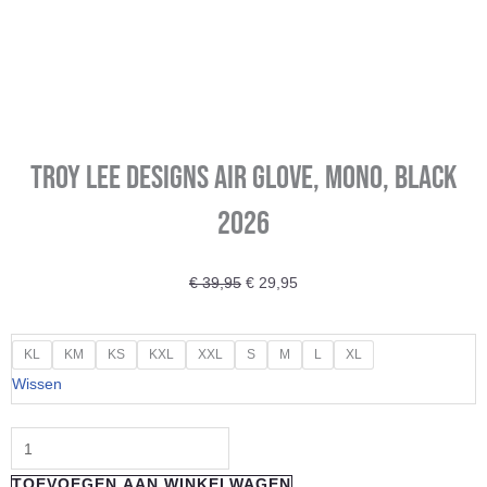
Troy Lee Designs Air Glove, Mono, black
2026
Oorspronkelijke
Huidige
€
39,95
€
29,95
prijs
prijs
was:
is:
Troy
KL
KM
KS
KXL
XXL
S
M
L
XL
€ 39,95.
€ 29,95.
Lee
Wissen
Designs
Air
Glove,
TOEVOEGEN AAN WINKELWAGEN