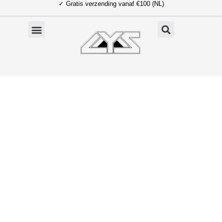
✓ Gratis verzending vanaf €100 (NL)
Ga
naar
de
inhoud