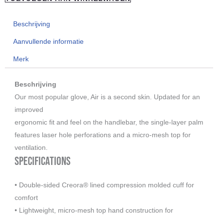
Mono,
black
Beschrijving
2026
aantal
Aanvullende informatie
Merk
Beschrijving
Our most popular glove, Air is a second skin. Updated for an
improved
ergonomic fit and feel on the handlebar, the single-layer palm
features laser hole perforations and a micro-mesh top for
ventilation.
Specifications
• Double-sided Creora® lined compression molded cuff for
comfort
• Lightweight, micro-mesh top hand construction for