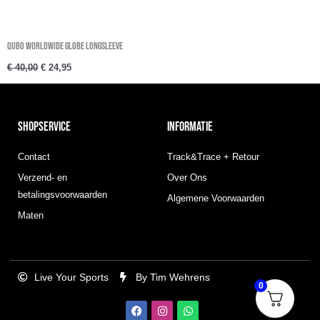
QUBO Worldwide Globe Longsleeve
€
40,00
€
24,95
SHOPSERVICE
INFORMATIE
Contact
Track&Trace + Retour
Verzend- en
Over Ons
betalingsvoorwaarden
Algemene Voorwaarden
Maten
Live Your Sports
By Tim Wehrens
0
F
I
W
a
n
h