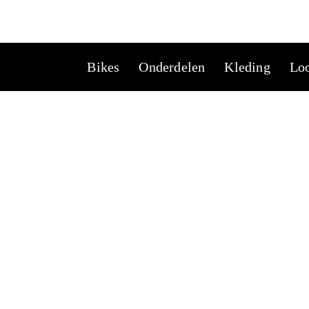
Ga
naar
de
Bikes
Onderdelen
Kleding
Loo
inhoud