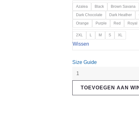
"Live
Azalea
Black
Brown Savana
your
Dark Chocolate
Dark Heather
Sports"
Orange
Purple
Red
Royal
Unisex
2XL
L
M
S
XL
classic
Wissen
T-
Shirt
Size Guide
aantal
TOEVOEGEN AAN W