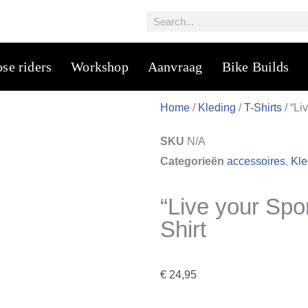
Zoeken
se riders
Workshop
Aanvraag
Bike Builds
Home
/
Kleding
/
T-Shirts
/ “Li
SKU
N/A
Categorieën
accessoires
,
Kle
“Live your Spor
Shirt
€
24,95