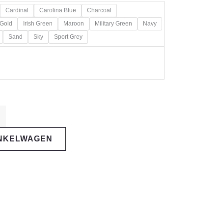
Cardinal
Carolina Blue
Charcoal
Gold
Irish Green
Maroon
Military Green
Navy
Sand
Sky
Sport Grey
INKELWAGEN