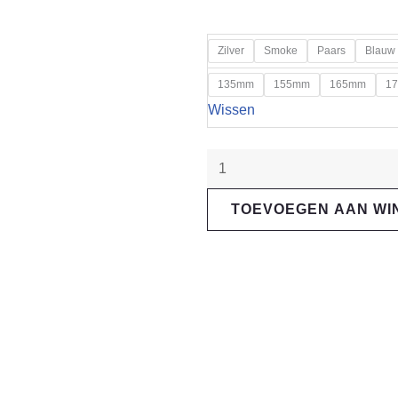
"Hope"
Zilver
Smoke
Paars
Blauw
EVO
135mm
155mm
165mm
1
crankset
Wissen
68/73mm
aantal
TOEVOEGEN AAN W