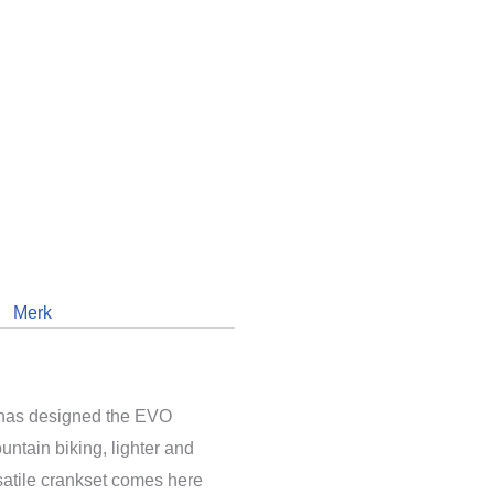
Merk
has designed the EVO
ntain biking, lighter and
rsatile crankset comes here