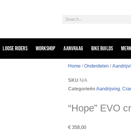
Zoeken
Loose riders
Workshop
Aanvraag
Bike Builds
Mer
Home
/
Onderdelen
/
Aandrijv
SKU
N/A
Categorieën
Aandrijving
,
Cra
“Hope” EVO c
€
358,00