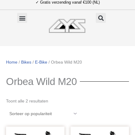
✓ Gratis verzending vanaf €100 (NL)
Ga
naar
de
inhoud
Home
/
Bikes
/
E-Bike
/ Orbea Wild M20
Orbea Wild M20
Gesorteerd
Toont alle 2 resultaten
op
populariteit