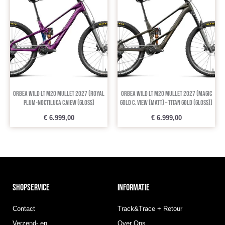
ORBEA Wild LT M20 Mullet 2027 (Royal
ORBEA Wild LT M20 Mullet 2027 (Magic
Plum-Noctiluca C.View (Gloss)
Gold C. View (Matt) – Titan Gold (Gloss))
€
6.999,00
€
6.999,00
SHOPSERVICE
INFORMATIE
Contact
Track&Trace + Retour
Verzend- en
Over Ons