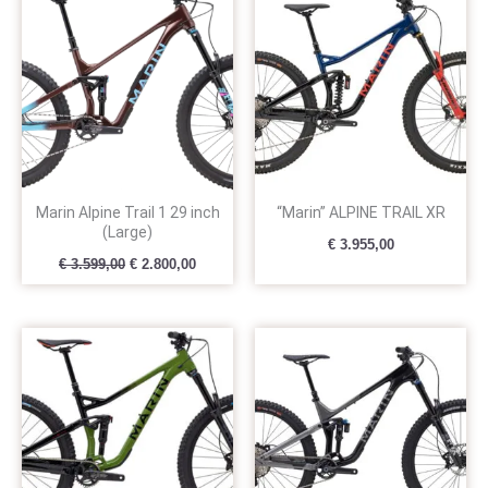
prijs
prijs
was:
is:
€ 3.599,00.
€ 2.800,00.
Marin Alpine Trail 1 29 inch
“Marin” ALPINE TRAIL XR
(Large)
€
3.955,00
€
3.599,00
€
2.800,00