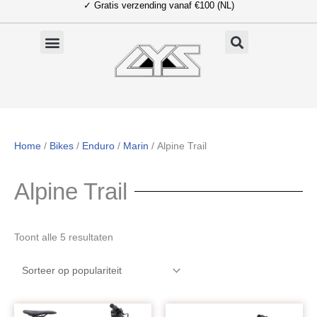
✓ Gratis verzending vanaf €100 (NL)
Ga
naar
de
inhoud
Home
/
Bikes
/
Enduro
/
Marin
/ Alpine Trail
Alpine Trail
Gesorteerd
Toont alle 5 resultaten
op
populariteit
Oorspronkelijke
Huidige