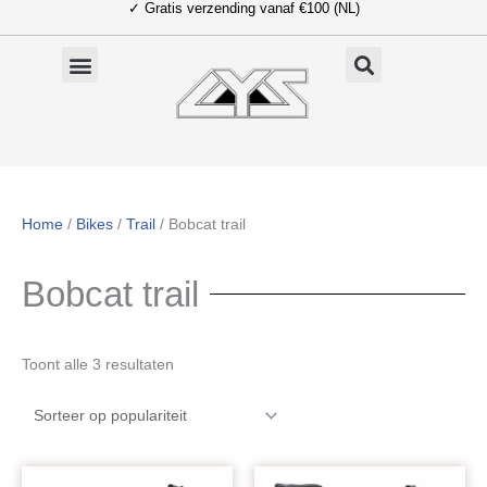
✓ Gratis verzending vanaf €100 (NL)
Ga
naar
de
inhoud
Home
/
Bikes
/
Trail
/ Bobcat trail
Bobcat trail
Gesorteerd
Toont alle 3 resultaten
op
populariteit