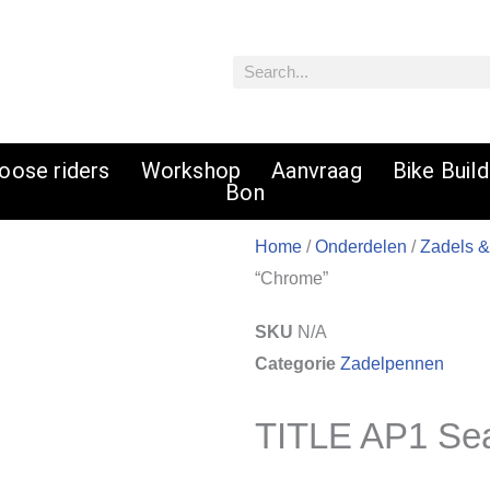
Zoeken
oose riders
Workshop
Aanvraag
Bike Buil
Bon
Home
/
Onderdelen
/
Zadels 
“Chrome”
SKU
N/A
Categorie
Zadelpennen
TITLE AP1 Sea