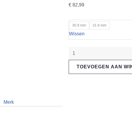
€
82,99
TITLE
30.9 mm
31.6 mm
AP1
Wissen
Seatpost
"Chrome"
aantal
TOEVOEGEN AAN W
Merk