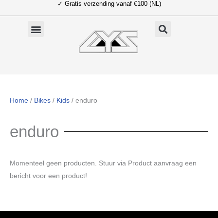
✓ Gratis verzending vanaf €100 (NL)
Ga
naar
de
inhoud
Home
/
Bikes
/
Kids
/ enduro
enduro
Momenteel geen producten. Stuur via Product aanvraag een
bericht voor een product!