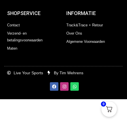
SHOPSERVICE
INFORMATIE
Contact
Track&Trace + Retour
Verzend- en
Over Ons
betalingsvoorwaarden
Algemene Voorwaarden
Maten
Live Your Sports
By Tim Wehrens
F
I
W
a
n
h
c
s
a
e
t
t
b
a
s
0
o
g
a
o
r
p
k
a
p
m